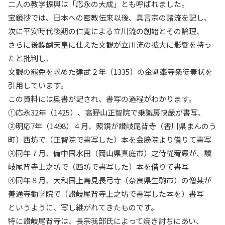
二人の教学振興は「応永の大成」とも呼ばれました。
宝鏡抄では、日本への密教伝来以後、真言宗の諸流を記し、
次に平安時代後期の仁寛による立川流の創始とその論理、
さらに後醍醐天皇に仕えた文観が立川流の拡大に影響を持っ
たと批判し、
文観の罷免を求めた建武２年（1335）の金剛峯寺衆徒奏状を
引用しています。
この資料には奥書が記され、書写の過程がわかります。
①応永32年（1425）、高野山正智院で乗識房快嚴が書写、
②明応7年（1498）４月、照鏡が讃岐尾背寺（香川県まんのう
町）西坊で（正智院で書写した）本を金勝院より借りて書写
③同年７月、備中国水田（岡山県真庭市）之侍従宥嚴が、讃
岐尾背寺上之坊で（西坊で書写した）本を借りて書写
④同年８月、大和国上鳥見長弓寺（奈良県生駒市）の僧某が
善通寺勧学院で（讃岐尾背寺上之坊で書写した本を）書写
というように、写し継がれてきたものです。
特に讃岐尾背寺は、長宗我部氏によって焼き討ちにあい、