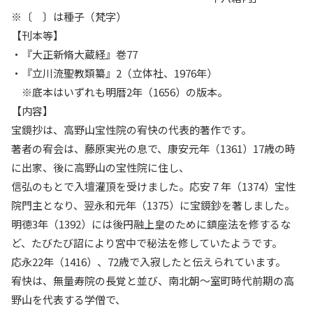
※〔 〕は種子（梵字）
【刊本等】
・『大正新脩大蔵経』巻77
・『立川流聖教類纂』2（立体社、1976年）
※底本はいずれも明暦2年（1656）の版本。
【内容】
宝鏡抄は、高野山宝性院の宥快の代表的著作です。
著者の宥会は、藤原実光の息で、康安元年（1361）17歳の時
に出家、後に高野山の宝性院に住し、
信弘のもとで入壇灌頂を受けました。応安７年（1374）宝性
院門主となり、翌永和元年（1375）に宝鏡鈔を著しました。
明徳3年（1392）には後円融上皇のために鎮座法を修するな
ど、たびたび詔により宮中で秘法を修していたようです。
応永22年（1416）、72歳で入寂したと伝えられています。
宥快は、無量寿院の長覚と並び、南北朝～室町時代前期の高
野山を代表する学僧で、