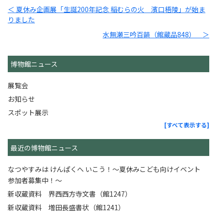
＜ 夏休み企画展「生誕200年記念 稲むらの火 濱口梧陵」が始ま
りました
水無瀬三吟百韻（館蔵品848） ＞
博物館ニュース
展覧会
お知らせ
スポット展示
[すべて表示する]
最近の博物館ニュース
なつやすみは けんぱくへ いこう！～夏休みこども向けイベント
参加者募集中！～
新収蔵資料 界西西方寺文書（館1247）
新収蔵資料 増田長盛書状（館1241）