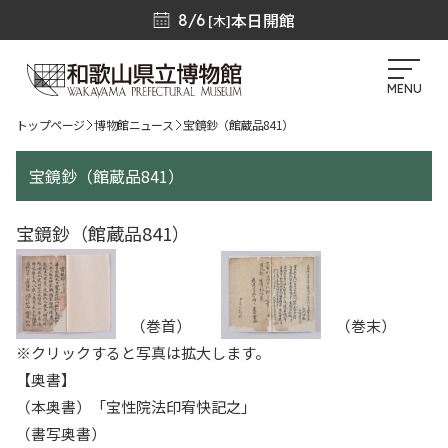
本日開館
8/6
[木]
MENU
トップページ
博物館ニュース
宝鏡鈔（館蔵品841）
宝鏡鈔（館蔵品841）
宝鏡鈔（館蔵品841）
（巻首）
（巻末）
※クリックすると写真は拡大します。
【奥書】
（本奥書）「宝性院法印宥快記之」
（書写奥書）