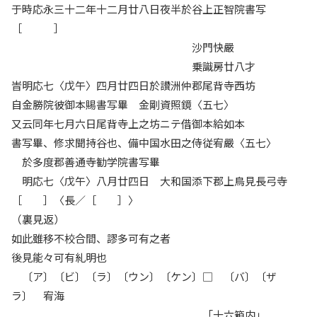
于時応永三十二年十二月廿八日夜半於谷上正智院書写
［ ］
沙門快嚴
乗識房廿八才
旹明応七〈戊午〉四月廿四日於讃洲仲郡尾背寺西坊
自金勝院彼御本賜書写畢 金剛資照鏡〈五七〉
又云同年七月六日尾背寺上之坊ニテ借御本給如本
書写畢、修求聞持谷也、備中国水田之侍従宥嚴〈五七〉
於多度郡善通寺勧学院書写畢
明応七〈戊午〉八月廿四日 大和国添下郡上鳥見長弓寺
［ ］〈長／［ ］〉
（裏見返）
如此雖移不校合間、謬多可有之者
後見能々可有糺明也
〔ア〕〔ビ〕〔ラ〕〔ウン〕〔ケン〕□ 〔バ〕〔ザ
ラ〕 宥海
「十六箱内」