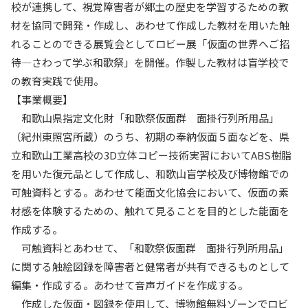
校が連携して、視覚障害者が郷土の歴史を学習するための教
材を協同で開発・作成し、あわせて作成した教材を用いた触
れることのできる展覧会としてロビー展「仮面の世界へご招
待―さわって学ぶ和歌祭」を開催。作製した教材は盲学校で
の教育実践で使用。
【事業概要】
和歌山県指定文化財「和歌祭仮面群 面掛行列所用品」
（紀州東照宮所蔵）のうち、初期の奉納仮面５面などを、県
立和歌山工業高校の3D立体コピー技術実習においてABS樹脂
を用いた復元品として作成し、和歌山盲学校及び博物館での
可触資料とする。あわせて能面文化協会において、仮面の素
材感を体験するための、触れて見ることを目的とした能面を
作成する。
可触資料とあわせて、「和歌祭仮面群 面掛行列所用品」
に関する触絵図録を障害者と健常者が共有できるものとして
編集・作成する。あわせて音声ガイドを作成する。
作成した仮面・図録を使用して、博物館無料ゾーンでロビ