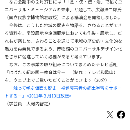
なお会期中の２月27日には「「創・使・伝・活」で拓くユ
ニバーサル・ミュージアムの未来」と題して、広瀬浩二郎氏
（国立民族学博物館准教授）による講演会を開催しました。
今後は、こうした地域の歴史を物語る、さわることができ
る資料を、常設展示や企画展示においても作製・展示し、だ
れもが楽しめ、さわることを通じて地域の歴史的・文化的な
魅力を再発見できるよう、博物館のユニバーサルデザイン化
をさらに促進していく必要があると考えています。
なお、この事業の取り組みについてまとめたテレビ番組
「はばたく紀の国―教育は今―」（制作：テレビ和歌山）
を、ウェブ上でご覧いただくことができます（20分）。
「触って学ぶ仮面の歴史－視覚障害者の郷土学習をサポー
トする－」<2011年３月13日放送>
（学芸員 大河内智之）