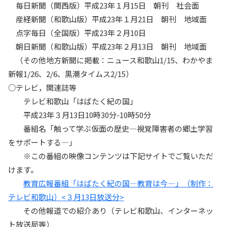
毎日新聞（関西版）平成23年１月15日 朝刊 社会面
産経新聞（和歌山版）平成23年１月21日 朝刊 地域面
点字毎日（全国版）平成23年２月10日
朝日新聞（和歌山版）平成23年２月13日 朝刊 地域面
（その他地方新聞に掲載：ニュース和歌山1/15、わかやま
新報1/26、2/6、黒潮タイムス2/15）
○テレビ，関連誌等
テレビ和歌山「はばたく紀の国」
平成23年３月13日10時30分-10時50分
番組名「触って学ぶ仮面の歴史―視覚障害者の郷土学習
をサポートする―」
※この番組の映像コンテンツは下記サイトでご覧いただ
けます。
教育広報番組「はばたく紀の国―教育は今―」（制作：
テレビ和歌山）<３月13日放送分>
その他報道での紹介あり（テレビ和歌山、インターネッ
ト放送局等）