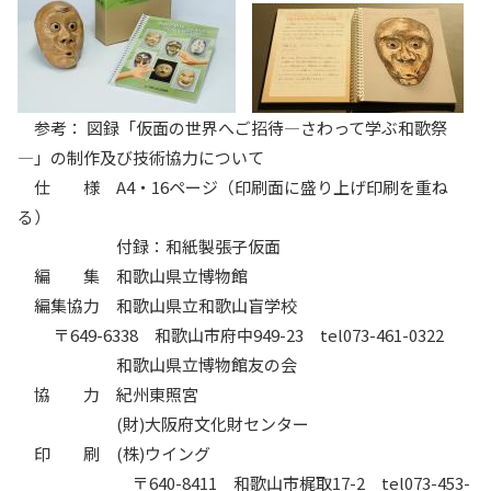
参考： 図録「仮面の世界へご招待―さわって学ぶ和歌祭
―」の制作及び技術協力について
仕 様 A4・16ページ（印刷面に盛り上げ印刷を重ね
る）
付録：和紙製張子仮面
編 集 和歌山県立博物館
編集協力 和歌山県立和歌山盲学校
〒649-6338 和歌山市府中949-23 tel073-461-0322
和歌山県立博物館友の会
協 力 紀州東照宮
(財)大阪府文化財センター
印 刷 (株)ウイング
〒640-8411 和歌山市梶取17-2 tel073-453-