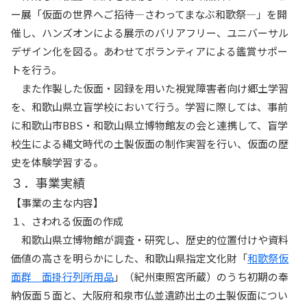
ー展「仮面の世界へご招待―さわってまなぶ和歌祭―」を開
催し、ハンズオンによる展示のバリアフリー、ユニバーサル
デザイン化を図る。あわせてボランティアによる鑑賞サポー
トを行う。
また作製した仮面・図録を用いた視覚障害者向け郷土学習
を、和歌山県立盲学校において行う。学習に際しては、事前
に和歌山市BBS・和歌山県立博物館友の会と連携して、盲学
校生による縄文時代の土製仮面の制作実習を行い、仮面の歴
史を体験学習する。
３．事業実績
【事業の主な内容】
１、さわれる仮面の作成
和歌山県立博物館が調査・研究し、歴史的位置付けや資料
価値の高さを明らかにした、和歌山県指定文化財「
和歌祭仮
面群 面掛行列所用品
」（紀州東照宮所蔵）のうち初期の奉
納仮面５面と、大阪府和泉市仏並遺跡出土の土製仮面につい