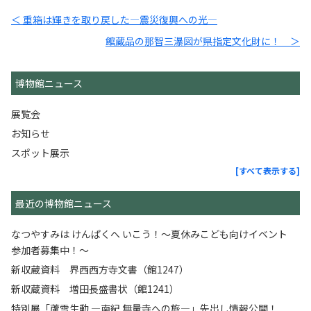
＜ 重箱は輝きを取り戻した―震災復興への光―
館蔵品の那智三瀑図が県指定文化財に！ ＞
博物館ニュース
展覧会
お知らせ
スポット展示
[すべて表示する]
最近の博物館ニュース
なつやすみは けんぱくへ いこう！～夏休みこども向けイベント
参加者募集中！～
新収蔵資料 界西西方寺文書（館1247）
新収蔵資料 増田長盛書状（館1241）
特別展「蘆雪生動 ―南紀 無量寺への旅―」先出し情報公開！