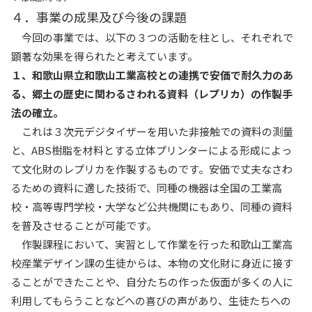
４．事業の成果及び今後の課題
今回の事業では、以下の３つの活動を柱とし、それぞれで
顕著な効果を得られたと考えています。
１、和歌山県立和歌山工業高校との連携で安価で耐久力のあ
る、郷土の歴史に関わるさわれる資料（レプリカ）の作製手
法の確立。
これは３次元デジタイザーを用いた非接触での資料の測量
と、ABS樹脂を材料とする立体プリンターによる形成によっ
て文化財のレプリカを作製するものです。安価で丈夫なさわ
るための資料に適した技術で、同種の機器は全国の工業高
校・高等専門学校・大学など公共機関にもあり、同種の資料
を普及させることが可能です。
作製課程において、実習として作業を行った和歌山工業高
校産業デザイン課の生徒からは、本物の文化財に身近に接す
ることができたことや、自分たちの作った仮面が多くの人に
利用してもらうことなどへの喜びの声があり、生徒たちへの