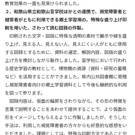
教育効果の一面も見受けられました。
２、和歌山県立和歌山盲学校ほかとの連携で、視覚障害者と
健常者がともに利用できる郷土学習用の、特殊な盛り上げ印
刷を用いた、さわって読む図録の作製。
印刷された文字・図版に特殊な透明の素材で展示や線を盛
り上げ、見える人、見えない人、見えにくい人がともに使用
する図録とするために、資料の選定、解説内容、図版の盛り
上げ方を検討しながら製作しました。盲学校において行われ
る歴史学習の教材として、博物館の資源（資料・研究の蓄積
など）を活用することができました。県内公共図書館に寄贈
し視覚障害者向けの郷土学習資料として今後も継続的な利用
を図って参ります。
図録内容は、仮面の輪郭をさわりながら、その形の特徴を
言葉で説明することをあわせて提供することで、より仮面の
形をイメージしてもらえるように作製しましたが、そうした
手法は、利用した視覚障害者の方々からも好意的な感想をい
ただきました。課題としては、特殊な印刷方法であることや