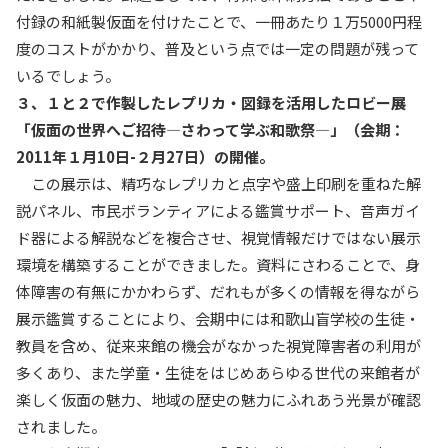
付録の和紙製仮面を付けたことで、一冊あたり１万5000円程
度のコストがかかり、普及という点では一定の問題が残って
いるでしょう。
３、１と２で作製したレプリカ・図録を活用したロビー展
「仮面の世界へご招待―さわって学ぶ和歌祭―」（会期：
2011年１月10日-２月27日）の開催。
この展示は、精巧なレプリカと点字や盛上印刷を重ねた解
説パネル、市民ボランティアによる鑑賞サポート、音声ガイ
ド器による解説などを複合させ、視覚情報だけではない展示
環境を構築することができました。資料にさわることで、身
体障害の有無にかかわらず、だれもが多くの情報を得ながら
展示鑑賞することにより、会期中には和歌山盲学校の生徒・
教員を含め、従来来館の機会がなかった視覚障害者の利用が
多くあり、また学童・生徒をはじめあらゆる世代の来館者が
楽しく仮面の魅力、地域の歴史の魅力にふれあう光景が確認
されました。