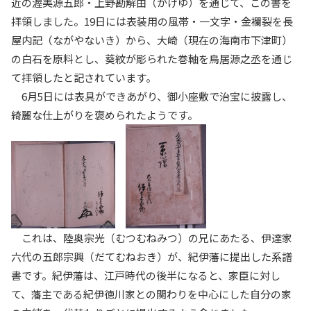
近の渥美源五郎・上野勘解由（かげゆ）を通じて、この書を
拝領しました。19日には表装用の風帯・一文字・金襴裂を長
屋内記（ながやないき）から、大崎（現在の海南市下津町）
の白石を原料とし、葵紋が彫られた巻軸を鳥居源之丞を通じ
て拝領したと記されています。
6月5日には表具ができあがり、御小座敷で治宝に披露し、
綺麗な仕上がりを褒められたようです。
これは、陸奥宗光（むつむねみつ）の兄にあたる、伊達家
六代の五郎宗興（だてむねおき）が、紀伊藩に提出した系譜
書です。紀伊藩は、江戸時代の後半になると、家臣に対し
て、藩主である紀伊徳川家との関わりを中心にした自分の家