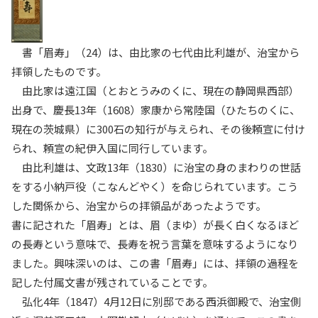
書「眉寿」（24）は、由比家の七代由比利雄が、治宝から
拝領したものです。
由比家は遠江国（とおとうみのくに、現在の静岡県西部）
出身で、慶長13年（1608）家康から常陸国（ひたちのくに、
現在の茨城県）に300石の知行が与えられ、その後頼宣に付け
られ、頼宣の紀伊入国に同行しています。
由比利雄は、文政13年（1830）に治宝の身のまわりの世話
をする小納戸役（こなんどやく）を命じられています。こう
した関係から、治宝からの拝領品があったようです。
書に記された「眉寿」とは、眉（まゆ）が長く白くなるほど
の長寿という意味で、長寿を祝う言葉を意味するようになり
ました。興味深いのは、この書「眉寿」には、拝領の過程を
記した付属文書が残されていることです。
弘化4年（1847）4月12日に別邸である西浜御殿で、治宝側