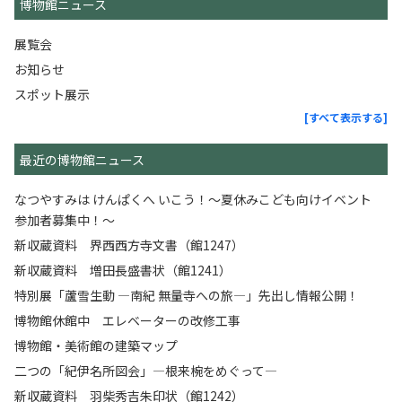
博物館ニュース
展覧会
お知らせ
スポット展示
[すべて表示する]
最近の博物館ニュース
なつやすみは けんぱくへ いこう！～夏休みこども向けイベント
参加者募集中！～
新収蔵資料 界西西方寺文書（館1247）
新収蔵資料 増田長盛書状（館1241）
特別展「蘆雪生動 ―南紀 無量寺への旅―」先出し情報公開！
博物館休館中 エレベーターの改修工事
博物館・美術館の建築マップ
二つの「紀伊名所図会」―根来椀をめぐって―
新収蔵資料 羽柴秀吉朱印状（館1242）