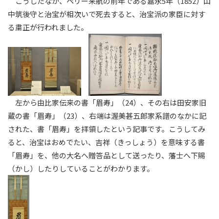
こうしたなか、ペリー来航の前年である嘉永5年（1852）山
中筑後守と治宝が相次いで死去すると、治宝派の家臣に対す
る粛正が行われました。
左から由比家伝来の書「眉寿」（24）、その右は田安家旧
蔵の書「眉寿」（23）、右端は渥美甚五郎家系譜のなかに記
された、書「眉寿」を拝領したという記事です。こうしてみ
ると、治宝はおめでたい、吉祥（きっしょう）を意味する書
「眉寿」を、他の大名へ贈答品として送ったり、藩士へ下賜
（かし）したりしていることがわかります。