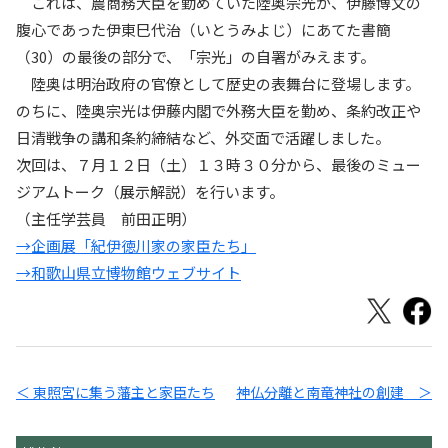
これは、農商務大臣を勤めていた陸奥宗光が、伊藤博文の
腹心であった伊東巳代治（いとうみよじ）にあてた書簡
（30）の最後の部分で、「宗光」の自署がみえます。
陸奥は明治政府の官僚として歴史の表舞台に登場します。
のちに、陸奥宗光は伊藤内閣で外務大臣を勤め、条約改正や
日清戦争の講和条約締結など、外交面で活躍しました。
次回は、７月１２日（土）１３時３０分から、最後のミュー
ジアムトーク（展示解説）を行います。
（主任学芸員 前田正明）
→企画展「紀伊徳川家の家臣たち」
→和歌山県立博物館ウェブサイト
＜ 東照宮に集う藩主と家臣たち
神仏分離と南竜神社の創建 ＞