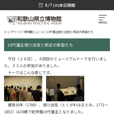
本日開館
8/7
[木]
MENU
トップページ
博物館ニュース
10代藩主徳川治宝と側近の家臣たち
10代藩主徳川治宝と側近の家臣たち
今日（２８日）、４回目のミュージアムトークを行いまし
た。３３人の参加がありました。
トークはこんな感じです。
寛政元年（1789）、徳川治宝（とくがわはるとみ、1771～
1853）は19歳で紀伊藩10代藩主となりました。