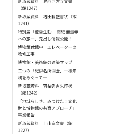
新収蔵資料 界西西方寺文書
（館1247）
新収蔵資料 増田長盛書状（館
1241）
特別展「蘆雪生動 ―南紀 無量寺
への旅―」先出し情報公開！
博物館休館中 エレベーターの
改修工事
博物館・美術館の建築マップ
二つの「紀伊名所図会」―根来
椀をめぐって―
新収蔵資料 羽柴秀吉朱印状
（館1242）
「地域らしさ、みつけた！文化
財と博物館の共育アプローチ」
事業報告
新収蔵資料 上山家文書（館
1227）