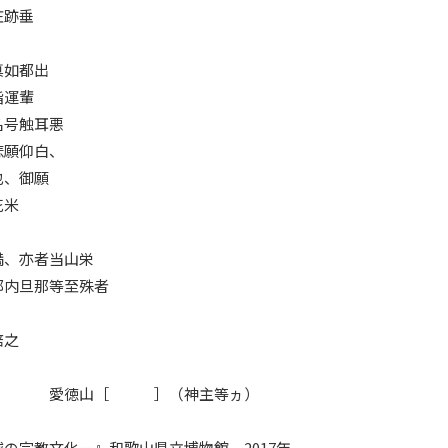
庄跡垂
真如都出
詣運輩
名号触耳悪
悲願仰白、
也、御願
花米
満、亦者当山栄
郡内旦那等至殊者
倍之
従 愛徳山［ ］（神主等ヵ）
の宗教文化―』和歌山県立博物館、2017年