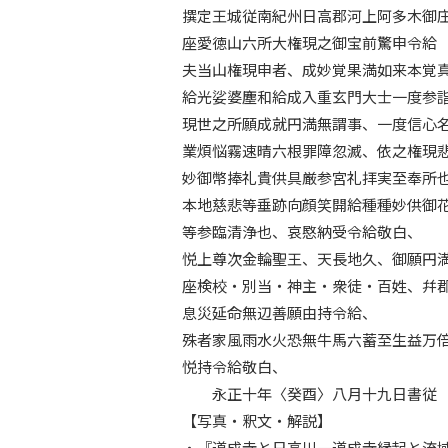
撰定王城従南紀州日高郡河上阿多木御
座愛徳山六所大権現之御宝前驚申令給
夫当山権現申者、成妙覚果満如来本覚
給光娑婆塵和給成入重玄門大士一度参
現世之所願成就円満無謂事、一度信心
業煩悩霧速晴六根罪障忽滅、依之権現
妙御幣捧礼貴供具厳参宮礼拝実至奉所
本地慈悲等垂跡向顔笑開給種種妙供御
等参臨清浄也、哀愍納受令給敬白、
悦上尊次金輪聖王、天長地久、御願円
座検校・別当・神主・衆徒・百姓、幷
息災延命無辺善願由持令給、
殊者家風雨水火恐無牛馬六蓄至生益万
悦持令給敬白、
永正十年〈癸酉〉八月十九日書
【写真・釈文・解説】
・『道成寺と日高川―道成寺縁起と流域