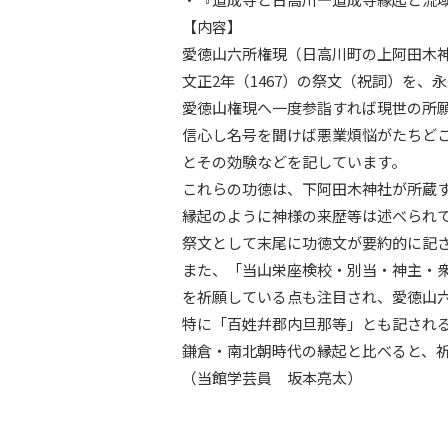
【内容】
愛徳山六所権現（日高川町の上阿田木
文正2年（1467）の祭文（祝詞）を、
愛徳山権現へ一度参詣すれば現世の所
信心し名号を聞けば悪業煩悩がたちど
とその効験などを記しています。
これらの功徳は、下阿田木神社が所蔵
縁起のように神様の来歴等は述べられ
祭文として末尾に功徳文が要約的に記
また、「当山栄座検校・別当・神主・
を祈願している点も注目され、愛徳山
特に「百姓幷郡内旦那等」とも記され
鎌倉・南北朝時代の縁起と比べると、
（当館学芸員 坂本亮太）