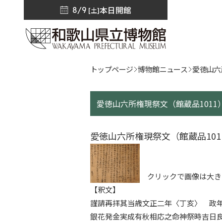
本日開館
8/9
[土]
トップページ
博物館ニュース
愛徳山六
愛徳山六所権現祭文（館蔵品1011
愛徳山六所権現祭文（館蔵品101
クリックで画像は大き
【釈文】
謹請再拝其当歳文正二年〈丁亥〉 政
銀花発金実成有秋相応之命神祭時吉日