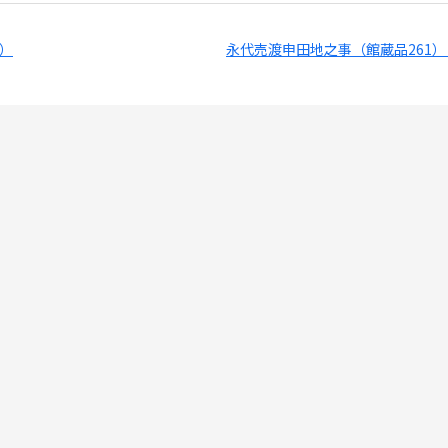
9）
永代売渡申田地之事（館蔵品261）