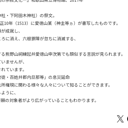
神社・下阿田木神社）の祭文。
永正10年（1513）に愛徳山某（神主等ヵ）が書写したものです。
願が成就し、
ころに消え、六根罪障が忽ちに消滅する、
する熊野山祠縁起幷愛徳山申次第でも類似する言説が見られます。
ていませんが、
されています。
衆徒・百姓幷郡内旦那等」の息災延命
六所権現に関わる様々な人々について知ることができます。
るように、
祈願の対象者がより広がっていることもわかります。