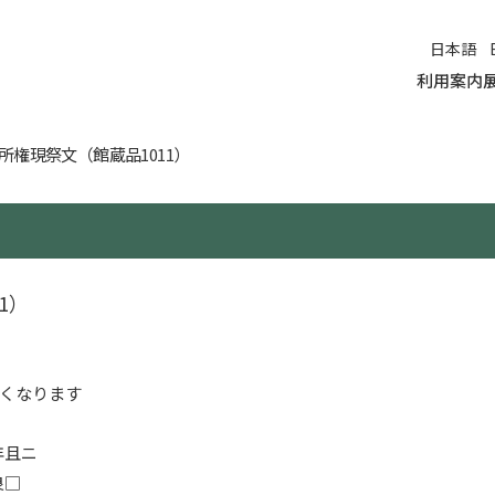
日本語
利用案内
入館料
年間開
申請・
友の会
ル
所権現祭文（館蔵品1011）
）
1）
くなります
年且ニ
良□