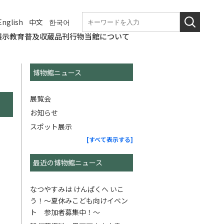
English
中文
한국어
展示
教育普及
収蔵品
刊行物
当館について
・アクセス
館スケジュー
申込一覧
特別展・企画展・そ
今年度の展覧会
常設展ガイド
3D画像で体験！
その他の展示
学校の先生へ
博物館の仕事
学習室で閲覧できる
教員研修・博物館実
ワークシート
和歌山県立博物館に
博物館ニュース
文化財の災害・盗難
館蔵品目録
和歌山ミュージ
収蔵品の特別閲覧
写真資料の利用
ご購入いただける刊
これまでの刊行物
博物館だより
の他
書籍
習
ついて
（検索窓付き）
アムコレクショ
行物
ン
博物館ニュース
展覧会
お知らせ
スポット展示
[すべて表示する]
最近の博物館ニュース
なつやすみは けんぱくへ いこ
う！～夏休みこども向けイベン
ト 参加者募集中！～